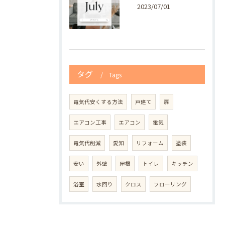
2023/07/01
タグ
Tags
電気代安くする方法
戸建て
扉
エアコン工事
エアコン
電気
電気代削減
愛知
リフォーム
塗装
安い
外壁
屋根
トイレ
キッチン
浴室
水回り
クロス
フローリング