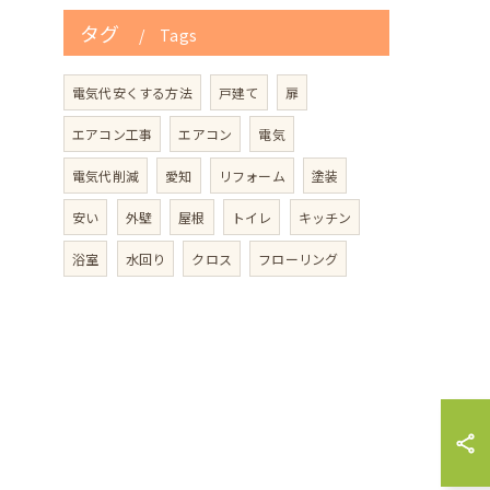
タグ
Tags
電気代安くする方法
戸建て
扉
エアコン工事
エアコン
電気
電気代削減
愛知
リフォーム
塗装
安い
外壁
屋根
トイレ
キッチン
浴室
水回り
クロス
フローリング